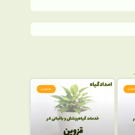
مت
خدمت